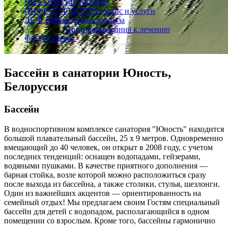
ПИТАНИЕ
тип питания
ИНФРАСТРУКТУРА
сервис и услуги
ЛЕЧЕНИЕ
медицинская база
Противопоказания к лечению
ФОТО
галерея
Бассейн в санатории Юность,
Белоруссия
Бассейн
В водноспортивном комплексе санатория "Юность" находится
большой плавательный бассейн, 25 х 9 метров. Одновременно
вмещающий до 40 человек, он открыт в 2008 году, с учетом
последних тенденций: оснащен водопадами, гейзерами,
водяными пушками. В качестве приятного дополнения —
барная стойка, возле которой можно расположиться сразу
после выхода из бассейна, а также столики, стулья, шезлонги.
Один из важнейших акцентов — ориентированность на
семейный отдых! Мы предлагаем своим Гостям специальный
бассейн для детей с водопадом, располагающийся в одном
помещении со взрослым. Кроме того, бассейны гармонично