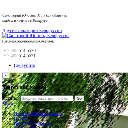
.
Санаторий Юность, Минская область,
отдых и лечение в Беларуси
Другие санатории Белоруссии
Система бронирования путевок:
+ 7 495
514 5570
+ 7 495
514 5571
Где купить
×
Search our website
Искать...
Go
Menu
О САНАТОРИИ
главная
ЦЕНЫ
НОМЕРА
описание