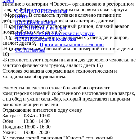
Menu
Питание в санатории «Юность» организовано в ресторанном
зале на 200 мест, расположенном на первом этаже корпуса
О САНАТОРИИ
главная
«Морской». В стоимость путёвки включено питание по
ЦЕНЫ
действующим, согласно профиля санатория, диетам:
НОМЕРА
описание
-П (физиологически полноценный рацион, близкий аналог
ПИТАНИЕ
тип питания
номерной системы: диета 5)
ИНФРАСТРУКТУРА
сервис и услуги
-Д (с ограничением легко усваиваемых углеводов и жиров,
ЛЕЧЕНИЕ
медицинская база
аналог: диета 9)
Противопоказания к лечению
-Н (низкобелковая- близкий аналог номерной системы: диета
ФОТО
галерея
10)
-Б (соответствуют нормам питания для здорового человека, не
занятого физическим трудом, аналог: диета 15)
Столовая оснащена современным технологическим и
холодильным оборудованием.
Элементы шведского стола: большой ассортимент
кондитерских изделий собственного изготовления на завтрак,
а на обед и ужин: салат-бар, который представлен широким
выбором овощей и зелени.
Отдыхающие питаются в одну смену.
Завтрак: 08:45 - 10:00
Обед: 13:30 - 14:30
Полдник: 16:00 - 16:30
Ужин: 19:00 - 20:00
К услугам гостей санатория "Юность" есть уютный