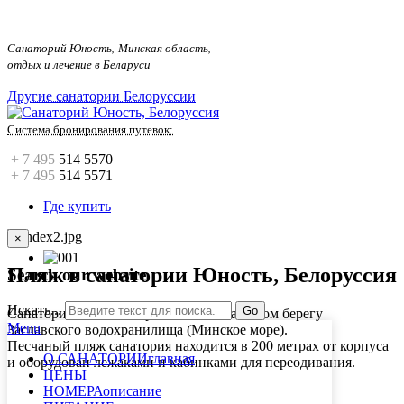
.
Санаторий Юность, Минская область,
отдых и лечение в Беларуси
Другие санатории Белоруссии
Система бронирования путевок:
+ 7 495
514 5570
+ 7 495
514 5571
Где купить
×
Пляж в санатории Юность, Белоруссия
Search our website
Искать...
Go
Санаторий «Юность» расположен на самом берегу
Menu
Заславского водохранилища (Минское море).
Песчаный пляж санатория находится в 200 метрах от корпуса
О САНАТОРИИ
главная
и оборудован лежаками и кабинками для переодивания.
ЦЕНЫ
НОМЕРА
описание